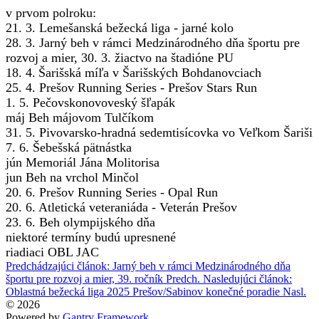
v prvom polroku:
21. 3. Lemešanská bežecká liga - jarné kolo
28. 3. Jarný beh v rámci Medzinárodného dňa športu pre
rozvoj a mier, 30. 3. žiactvo na štadióne PU
18. 4.
Šarišská míľa v Šarišských Bohdanovciach
25. 4. Prešov Running Series - Prešov Stars Run
1. 5. Pečovskonovoveský šľapák
máj Beh májovom Tulčíkom
31. 5. Pivovarsko-hradná sedemtisícovka vo Veľkom Šariši
7. 6. Šebešská pätnástka
jún Memoriál Jána Molitorisa
jun Beh na vrchol Minčol
20. 6. Prešov Running Series - Opal Run
20. 6. Atletická veteraniáda - Veterán Prešov
23. 6. Beh olympijského dňa
niektoré termíny budú upresnené
riadiaci OBL JAC
Predchádzajúci článok: Jarný beh v rámci Medzinárodného dňa
športu pre rozvoj a mier, 39. ročník
Predch.
Nasledujúci článok:
Oblastná bežecká liga 2025 Prešov/Sabinov konečné poradie
Nasl.
© 2026
Powered by
Gantry Framework