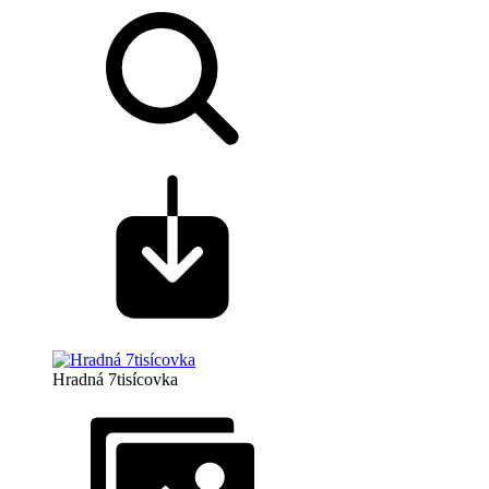
Hradná 7tisícovka