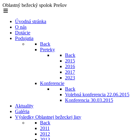
Oblastný bežecký spolok Prešov
Úvodná stránka
O nás
Dotácie
Podujatia
Back
Preteky
Back
2015
2016
2017
2023
Konferencie
Back
Volebná konferencia 22.06.2015
Konferencia 30.03.2015
Aktuality
Galéria
Výsledky Oblastnej bežeckej ligy
Back
2011
2012
2013